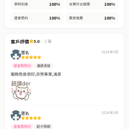
100
%
100
%
準時到達
收費符合報價
100
%
100
%
還會預約
願意推薦
客戶評價
5.0
·
2
筆
2026年3月
匿名
還會再預約
溝通清楚
服務態度很好,非常專業,滿意
2026年3月
匿名
還會再預約
超乎預期