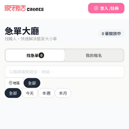
登入 /註冊
急單大廳
0
筆開放中
找職人，快速解決居家大小事
找急單
我的報名
0
全部
地區
全部
今天
本週
本月